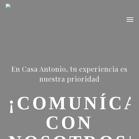
Skip
to
Men
main
content
En Casa Antonio, tu experiencia es
nuestra prioridad
¡COMUNÍCA
CON