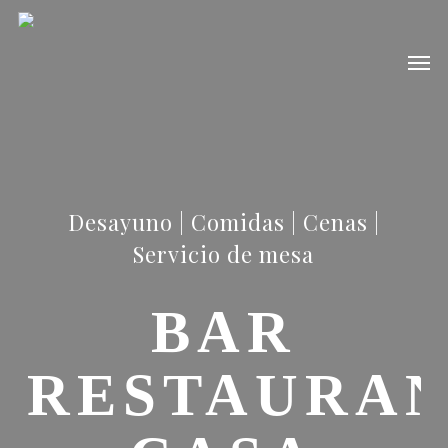
Skip
to
Men
main
content
Desayuno | Comidas | Cenas |
Servicio de mesa
BAR
RESTAURA